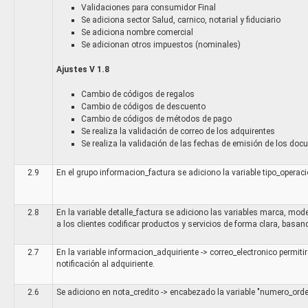
Especificación:
	],

											"numero
Validaciones para consumidor Final
11= Registro civil
	"generalidades": {

											"n
Se adiciona sector Salud, carnico, notarial y fiduciario
12= Tarjeta de identidad
		"tipo_ambiente_dian": 2,

												"razon_social
Se adiciona nombre comercial
13= Cedula ciudadania
		"version": 2,

												"prim
Se adicionan otros impuestos (nominales)
21= Tarjeta de extranjería
		"identificador_transmision": "20181106125307",

												"segun
22= Cedula de extranjería
		"integrador": {

												"a
Ajustes V 1.8
31= NIT
			"nombre": "Afacturar.com",

								
41= Pasaporte
			"tipo": "WEB"

											"pa
Cambio de códigos de regalos
42= Documento de identificación extranjero
		}

											"departa
Cambio de códigos de descuento
47=PEP
	}

											"ciuda
Cambio de códigos de métodos de pago
50= NIT de otro país
}
											"z
Se realiza la validación de correo de los adquirentes
91=NUIP
											"direccion"
Se realiza la validación de las fechas de emisión de los do
Ejemplo 2.
											
identificacion
Str
												"resp_cali
2.9
En el grupo informacion_factura se adiciono la variable tipo_operacio
										
Número completo de la identificación de la empresa
{

										
Especificación: String
	"nota_credito": [

								
		{

razon_social
Str
2.8
En la variable detalle_factura se adiciono las variables marca, mod
												"usuar
			"encabezado": {

a los clientes codificar productos y servicios de forma clara, basa
								
Nombre comercial de la empresa de transporte
				"id_nota_credito": "NC124",

							
Especificación: Minimi 3 caracteres
				"fecha": "2019-08-22",

							
2.7
En la variable informacion_adquiriente -> correo_electronico permitir
				"hora": "08:53:03",

								
pais
Parametriz
notificación al adquiriente.
				"nota": [

										"detalle_f
					"{'SON':'XXX XXX XXX'",

Código dentificador del país. Código alfa-2 asignado
							
2.6
Se adiciono en nota_credito -> encabezado la variable "numero_orde
					"'VARIABLE':'VALOR'}"

Especificación: Estandar ISO 3166-1. Inf adicional
Ver
												"num
				],
