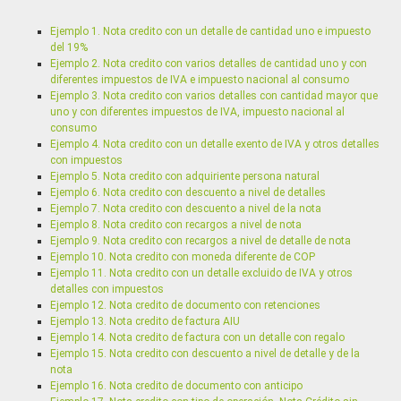
		}

Especificación: HH24:MM:SS
	}

Ejemplo 1. Nota credito con un detalle de cantidad uno e impuesto
codigo_unico_factura
St
}						
del 19%
Ejemplo 2. Nota credito con varios detalles de cantidad uno y con
CUFE- Codigo unico del documento electronico que se va a 
diferentes impuestos de IVA e impuesto nacional al consumo
Cuando el tipo de operación es 22 esta información no es 
Ejemplo 3. Nota credito con varios detalles con cantidad mayor que
Especificación: Minimo de 18 caracteres
uno y con diferentes impuestos de IVA, impuesto nacional al
tipo_documento
Parametriz
consumo
Ejemplo 4. Nota credito con un detalle exento de IVA y otros detalles
Tipo de documento al que se va a realizar la nota credito
con impuestos
Especificación: FACTURA, NOTA_DEBITO
Ejemplo 5. Nota credito con adquiriente persona natural
Ejemplo 6. Nota credito con descuento a nivel de detalles
codigo_tipo_documento
Parametriz
Ejemplo 7. Nota credito con descuento a nivel de la nota
Código de tipo de documento al que se le va a realizar la n
Ejemplo 8. Nota credito con recargos a nivel de nota
Especificación: Si es factura debe ir tipo de factura y si es no
Ejemplo 9. Nota credito con recargos a nivel de detalle de nota
debito
Ejemplo 10. Nota credito con moneda diferente de COP
Ejemplo 11. Nota credito con un detalle excluido de IVA y otros
tipo_operacion
Parametriz
detalles con impuestos
Escenario de referencia de la nota credito, sin referencia de
Ejemplo 12. Nota credito de documento con retenciones
Especificación:
Ejemplo 13. Nota credito de factura AIU
20 - Nota Crédito que referencia una factura electrónica de 
Ejemplo 14. Nota credito de factura con un detalle con regalo
22 - Nota Crédito sin referencia a facturas.
Ejemplo 15. Nota credito con descuento a nivel de detalle y de la
. El valor por default es 20. Si es 22 NO se puede enviar en 
nota
Anulacion factura
Ejemplo 16. Nota credito de documento con anticipo