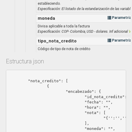
estableciendo.
Especificación: El listado de la estandarización de las variab
moneda
Parametriz
Divisa aplicable a toda la factura
Especificación: COP- Colombia, USD - dolares. Inf adicional
V
tipo_nota_credito
Parametriz
Código de tipo de nota de crédito
Especificación:
1= Devolución parcial de los bienes y/o no aceptación parcia
Estructura json
2= Anulación de factura electrónica
3= Rebaja o descuento parcial o total
							{
4= Ajuste de precio
	"nota_credito": [

5= Descuento comercial por pronto pago
		{

6= Descuento comercial por volumen de ventas
			"encabezado": {

numero_orden
St
				"id_nota_credito": "",

				"fecha": "",

Número de orden
				"hora": "",

Especificación: Mínimo 3 caracteres
				"nota": [

metodo_de_pago
Parametriz
					"{'':'','':'','':'','':'','':'','':''}"

				],

Método de pago
				"moneda": "",

Especificación: