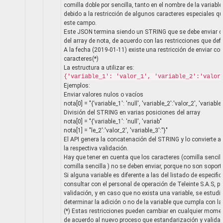
comilla doble por sencilla, tanto en el nombre de la variabl
debido a la restricción de algunos caracteres especiales 
este campo.
Este JSON termina siendo un STRING que se debe enviar di
del array de nota, de acuerdo con las restricciones que defi
A la fecha (2019-01-11) existe una restricción de enviar 
caracteres(*)
La estructura a utilizar es:
{'variable_1': 'valor_1', 'variable_2':'valor
Ejemplos:
Enviar valores nulos o vacíos
nota[0] = "{‘variable_1': 'null', 'variable_2':'valor_2', 'variable_3
División del STRING en varias posiciones del array
nota[0] = "{‘variable_1': 'null', 'variab"
nota[1] = "le_2':'valor_2', 'variable_3':''}"
El API genera la concatenación del STRING y lo convierte a
la respectiva validación.
Hay que tener en cuenta que los caracteres (comilla sencil
comilla sencilla ) no se deben enviar, porque no son soport
Si alguna variable es diferente a las del listado de especifi
consultar con el personal de operación de Teleinte S.A.S, pa
validación, y en caso que no exista una variable, se estudi
determinar la adición o no de la variable que cumpla con la
(*) Estas restricciones pueden cambiar en cualquier momen
de acuerdo al nuevo proceso que estandarización y valida