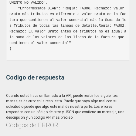
				"valor_total_impuesto_2": "",

UMENTO_NO_VALIDO",

ws
Strin
				"valor_total_impuesto_3": "",

    "ErrorMessage_DIAN": "Regla: FAU06, Rechazo: Valor 
				"valor_total_impuesto_4": "",

Bruto más tributos es diferente a Valor Bruto de la fac
Web service informado por el facturado
				"valor_total_reteiva": "",

tura que contienen el valor comercial más la Suma de lo
adquiriente. El web service es ut
				"valor_total_retefuente": "",

s Tributos de todas las líneas de detalle.Regla: FAU02, 
recepción de los eventos que se gener
				"valor_total_reteica": "",

Rechazo: El Valor Bruto antes de tributos no es igual a 
adquiriente. Correspondiente a
				"total_nota_credito": "",

formalidad entre las partes Emisor y Re
la suma de los valores de las líneas de la factura que 
				"valor_total_a_pagar": ""

Especificación:
contienen el valor comercial"

			},

}

			"cambio_de_moneda_totales": {

parametros
Arra
				"valor_base": "",

Caracteristicas adicionales
				"valor_base_calculo_impuestos": "",

Especificación:
				"valor_base_mas_impuestos": "",

				"valor_anticipo": "",

Ocultar atributos
Mostrar atributos
Codigo de respuesta
				"valor_descuento_total": "",

				"valor_total_recargos": "",

variable
String
				"valor_total_impuesto_1": "",

				"valor_total_impuesto_2": "",

Cuando usted hace un llamado a la API, puede recibir los siguientes
Nombre del elemento a informar
				"valor_total_impuesto_3": "",

mensajes de error en la respuesta. Puede que haya algo mal con su
Especificación:
				"valor_total_impuesto_4": "",

solicitud o puede que algo esté mal de nuestra parte. Los errores
valor
String
				"valor_total_reteiva": "",

responden con un código de error y JSON que contiene un mensaje, una
				"valor_total_retefuente": "",

descripción y un código API más preciso.
Valor del elemento a informar
				"valor_total_reteica": "",

Códigos de ERROR
Especificación:
				"total_nota_credito": "",

				"valor_total_a_pagar": ""
