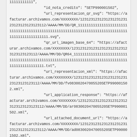
FIDUCIARIO => Fideicomitente
11111111111",

					"direccion": "",

		"id_nota_credito": "SETP990001502",

					"resp_calidades_atributos": [

informacion_adicional
Ar
		"url_representacion_qr_svg": "https://a
						""

Detalle individual segun el sector
facturar.archivamos.com/XXXXXXXX/1231231231231231231231
					],

Especificación:
23123123123123112/AAAA/MM/DD/QR_11111111111111111111111
					"detalles_tributarios": ""

				},

1111111111111111111111111111111111111111111111111111111
Ocultar atributos
Mostrar atributos
				"contacto_transportador": {

111111111111111111.svg",

					"nombre_completo": "",

		"qr_url_imagen_base_64": "https://afact
variable
Strin
					"telefono_o_movil": "",

urar.archivamos.com/XXXXXXXX/12312312312312312312312312
					"correo_electronico": ""

3123123123112/AAAA/MM/DD/QR64_1111111111111111111111111
Nombre de la variable a informar segun
				}

1111111111111111111111111111111111111111111111111111111
Especificación:
			},

SALUD =>
Ver Lista de variables
1111111111111111.txt",

			"informacion_adquiriente": {

NOTARIO =>
Ver Lista de variables
		"url_representacion_xml": "https://afac
				"tipo_contribuyente": "",

CARNICO =>
Ver Lista de variables
turar.archivamos.com/XXXXXXXX/1231231231231231231231231
				"tipo_regimen": "",

FIDUCIARIO =>
Ver Lista de variables
23123123123112/AAAA/MM/DD/fv083002047005520SETP99000150
				"tipo_identificacion": "",

2.xml",

valor
Strin
				"identificacion": "",

		"url_application_response": "https://af
				"correo_electronico": "",

Valor de la variable a informar segun el
acturar.archivamos.com/XXXXXXXX/12312312312312312312312
				"numero_movil": "",

Especificación:
3123123123123112/AAAA/MM/DD/ar083002047005520SETP990001
				"nombre": {

502.xml",

					"razon_social": "",

		"url_attached_document_url": "https://a
					"primer_nombre": "",

facturar.archivamos.com/XXXXXXXX/1231231231231231231231
					"segundo_nombre": "",

23123123123123112/AAAA/MM/DD/ad083002047005520SETP99000
					"apellido": ""

interoperatividad
Obj
				},

1502.xml",
