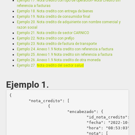
Ejemplo 17. Nota credito con tipo de operación- Nota Crédito sin
tipo_factura
Parametriz
referencia a facturas
Ejemplo 18. Nota credito con entrega de bienes
Tipo de Factura
Ejemplo 19. Nota credito de consumidor final
Especificación:
Ejemplo 20. Nota credito de adquiriente con nombre comercial y
9= Servicios AIU
razon social
10= Estandar
Ejemplo 21. Nota credito de sector CARNICO
12= Transporte
Ejemplo 22. Nota credito con prefijo
Ejemplo 23. Nota credito de factura de transporte
cambio_de_moneda
Ob
Ejemplo 24. Anexo 1.9 Nota credito con referencia a factura
Ejemplo 25. Anexo 1.9 Nota credito sin referencia a factura
Cambio de moneda
Ejemplo 26. Anexo 1.9 Nota credito de otra moneda
Especificación:
Ejemplo 27.
Nota credito del sector salud
Ocultar atributos
Mostrar atributos
Ejemplo 1.
fecha_cambio
D
Fecha del cambio de la moneda.
{

Especificación: AAAA-MM-DD. Si la moneda de origen es dife
	"nota_credito": [

		{

codigo
Parametriz
			"encabezado": {

La moneda de referencia para el tipo de cambio; La moned
				"id_nota_credito": "NC260",

realiza el cambio.
				"fecha": "2022-10-09",

Especificación: COP- Colombia, USD - dolares. Inf adicional
Ve
				"hora": "08:53:03",

es diferente de COP
				"nota": [
