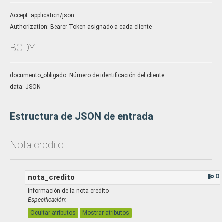
Accept: application/json
Authorization: Bearer Token asignado a cada cliente
BODY
documento_obligado: Número de identificación del cliente
data: JSON
Estructura de JSON de entrada
Nota credito
nota_credito
Ob
Información de la nota credito
Especificación:
Ocultar atributos
Mostrar atributos