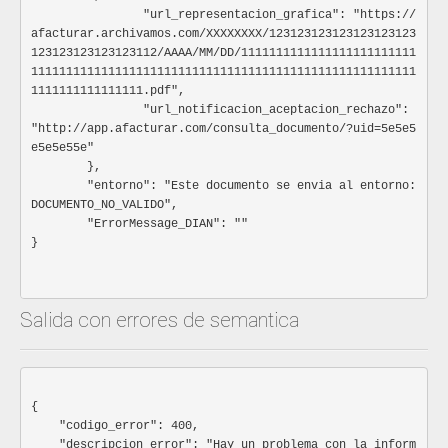
				"pais": "",

Información complementaria a la transacción.
		"url_representacion_grafica": "https://
				"nombre_pais": "",

Especificación:
afacturar.archivamos.com/XXXXXXXX/123123123123123123123
				"departamento": "",

123123123123123112/AAAA/MM/DD/1111111111111111111111111
Ocultar atributos
Mostrar atributos
				"nombre_departamento": "",

1111111111111111111111111111111111111111111111111111111
				"zona": "",

1111111111111111.pdf",

url_descarga_adjuntos
Obj
				"ciudad": "",

		"url_notificacion_aceptacion_rechazo": 
				"nombre_ciudad": "",

"http://app.afacturar.com/consulta_documento/?uid=5e5e5
Información para indicar la descarga de documen
				"direccion": "",

e5e5e55e"

los documentos electrónicos para el Adquirente
				"RUT": {

	},

Especificación:
					"resp_calidades_atributos": [

	"entorno": "Este documento se envia al entorno: 
						"",

Ocultar atributos
Mostrar atributos
DOCUMENTO_NO_VALIDO",

						""

	"ErrorMessage_DIAN": ""

					],

url_descarga_adjuntos
Obj
}

					"usuario_aduanero": [

						""

Información para indicar la descarg
					]

complementarios a los documentos elec
				}

Adquirente
Salida con errores de semantica
			},

Especificación:
			"detalle_factura": [

Ocultar atributos
Mostrar atributos
				{

					"numero_linea": "",

					"cantidad": "",

url
Strin
{

					"unidad_de_cantidad": "",

URL para la descarga de lo
    "codigo_error": 400,

					"valor_unitario": "",

complementarios a los documentos 
    "descripcion_error": "Hay un problema con la inform
					"descripcion": "",
