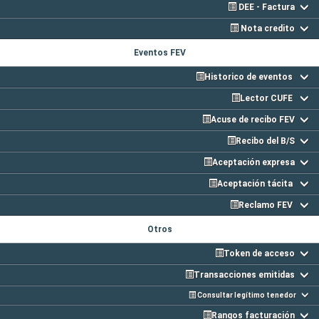
DEE - Factura
Nota credito
Eventos FEV
Historico de eventos
Lector CUFE
Acuse de recibo FEV
Recibo del B/S
Aceptación expresa
Aceptación tácita
Reclamo FEV
Otros
Token de acceso
Transacciones emitidas
Consultar legítimo tenedor
Rangos facturación