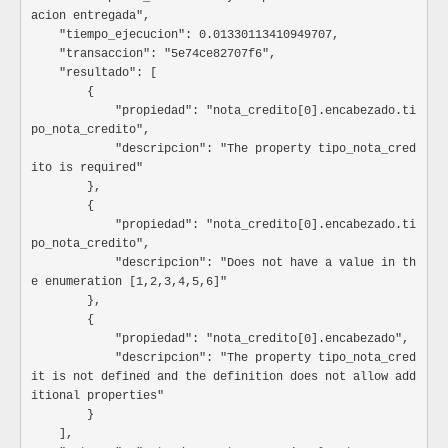
electrónicos
					"nota_detalle": "",

acion entregada",

Especificación:
					"marca": "",

    "tiempo_ejecucion": 0.01330113410949707,

					"modelo": "",

    "transaccion": "5e74ce82707f6",

parametros
Arra
					"codificacion_estandar": {

    "resultado": [

Caracteristicas adicionales a la URL y
						"cod_grupo_bien_servicio": "",

        {

Especificación:
						"nombre_grupo_bien_servicio": "",

            "propiedad": "nota_credito[0].encabezado.ti
						"cod_segmento_bien_servicio": "",

po_nota_credito",

Ocultar atributos
Mostrar atributos
						"cod_bien_servicio": ""

            "descripcion": "The property tipo_nota_cred
					},

ito is required"

variable
String
					"regalo": {

        },

						"es_regalo": "",

Nombre del elemento a informar
        {

						"cod_precio_referencia": "",

Especificación:
            "propiedad": "nota_credito[0].encabezado.ti
						"precio_referencia": ""

po_nota_credito",

					},

valor
String
            "descripcion": "Does not have a value in th
					"cargo_descuento": {

e enumeration [1,2,3,4,5,6]"

Valor del elemento a informar
						"es_descuento": "",

Especificación:
        },

						"porcentaje_cargo_descuento": "",

        {

						"valor_base_cargo_descuento": "",

            "propiedad": "nota_credito[0].encabezado",

						"valor_cargo_descuento": ""

					},

            "descripcion": "The property tipo_nota_cred
entrega_documento
Obj
					"impuestos_detalle": {

it is not defined and the definition does not allow add
						"codigo_impuesto": "",

itional properties"

Información para indicar la entrega que hara e
						"porcentaje_impuesto": "",

        }

eventos
						"valor_base_impuesto": "",

Especificación:
    ],
