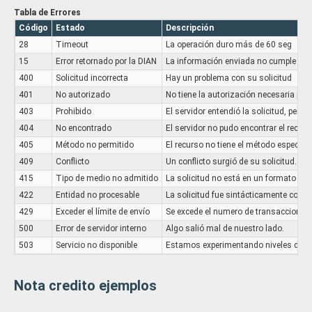
			}

Tabla de Errores
		}

Código
Estado
Descripción
	],

	"generalidades": {

28
Timeout
La operación duro más de 60 seg
		"tipo_ambiente_dian": "",

15
Error retornado por la DIAN
La información enviada no cumple con 
informacion_factura
Ob
		"version": "",

400
Solicitud incorrecta
Hay un problema con su solicitud
		"identificador_transmision": "",

Información de la factura
		"rg_tipo": "",

401
No autorizado
Especificación:
No tiene la autorización necesaria para 
		"rg_base_64": "",

403
Prohibido
El servidor entendió la solicitud, pero 
Ocultar atributos
Mostrar atributos
		"rg_px_qr": {

404
No encontrado
El servidor no pudo encontrar el recurs
			"x": "",

			"y": "",

id_factura
Parametriz
405
Método no permitido
El recurso no tiene el método especifi
			"size": "",

409
Conflicto
Un conflicto surgió de su solicitud. (p
Identificador del documento: Número de la factura. Cuand
			"mostrar_en": ""

22 esta información no es requerida
415
Tipo de medio no admitido
La solicitud no está en un formato com
		},

Especificación: Mínimo 1 caracteres
		"rg_px_cufe": {

422
Entidad no procesable
La solicitud fue sintácticamente correc
			"x": "",

fecha
D
429
Exceder el límite de envío
Se excede el numero de transacciones 
			"y": "",

500
Error de servidor interno
Algo salió mal de nuestro lado.
Fecha de emisión del documento que se va a realizar la not
			"size": "",

de operación es 22 esta información no es requerida
			"mostrar_en": ""

503
Servicio no disponible
Estamos experimentando niveles de trá
Especificación: AAAA-MM-DD
		},

		"integrador": {

hora
T
			"nombre": "",

Nota credito ejemplos
			"tipo": "",

Hora de emisión del documento que se va a realizar la nota
			"webhook": ""

de operación es 22 esta información no es requerida