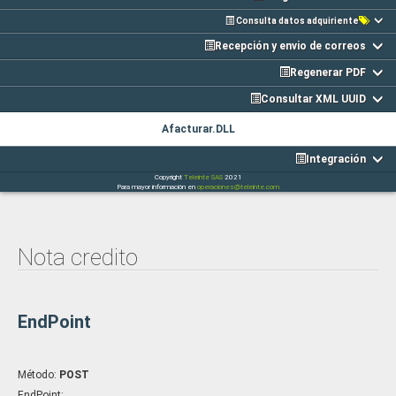
Consulta datos adquiriente
Recepción y envio de correos
Regenerar PDF
Consultar XML UUID
Afacturar.DLL
Integración
Copyright
Teleinte SAS
2021
Para mayor información en
operaciones@teleinte.com
Nota credito
EndPoint
Método:
POST
EndPoint: