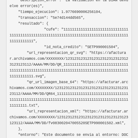
    "descripcion_error": "La validación en la DIAN devu
			],

elve error(es)",

			"recargos": [

parametros
Arra
    "tiempo_ejecucion": 1.9776690006256104,

				{

Caracteristicas adicionales a la URL y
					"nombre_recargo": "",

    "transaccion": "5e74d144dd565",

Especificación:
					"porcentaje_recargo": "",

    "resultado": {

					"valor_base_calculo_recargo": "",

		"cufe": "111111111111111111111111111111
Ocultar atributos
Mostrar atributos
					"valor_total_recargo": ""

1111111111111111111111111111111111111111111111111111111
				}

11111111111",

variable
String
			],

		"id_nota_credito": "SETP990001504",

			"descuentos": [

Nombre del elemento a informar
        "url_representacion_qr_svg": "https://afactura
				{

Especificación:
r.archivamos.com/XXXXXXXX/12312312312312312312312312312
					"codigo_descuento": "",

3123123112/AAAA/MM/DD/QR_111111111111111111111111111111
valor
String
					"porcentaje_descuento": "",

1111111111111111111111111111111111111111111111111111111
					"valor_base_calculo_descuento": "",

Valor del elemento a informar
11111111111.svg",

					"valor_total_descuento": ""

Especificación:
        "qr_url_imagen_base_64": "https://afacturar.arc
				}

hivamos.com/XXXXXXXX/1231231231231231231231231231231231
			],

23112/AAAA/MM/DD/QR64_111111111111111111111111111111111
			"valor_nota_credito": {

1111111111111111111111111111111111111111111111111111111
				"valor_base": "",

entrega_documento
Obj
11111111.txt",

				"valor_base_calculo_impuestos": "",

        "url_representacion_xml": "https://afacturar.ar
Información para indicar la entrega que hara e
				"valor_base_mas_impuestos": "",

eventos
chivamos.com/XXXXXXXX/123123123123123123123123123123123
				"valor_anticipo": "",

Especificación:
				"valor_descuento_total": "",

123112/AAAA/MM/DD/fv083002047005520SETP990001502.xml",

				"valor_total_recargos": "",

    },

Ocultar atributos
Mostrar atributos
				"valor_total_impuesto_1": "",

    "entorno": "Este documento se envia al entorno: DOC