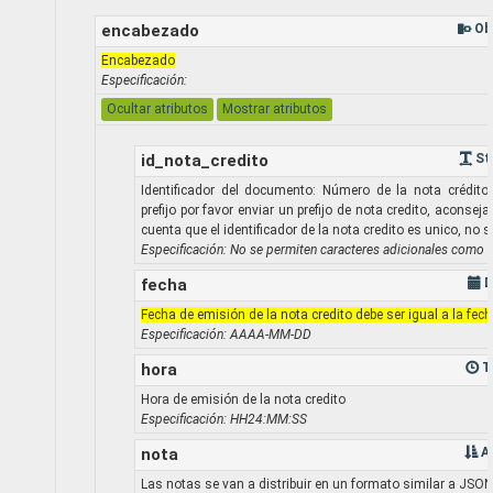
encabezado
Ob
Encabezado
Especificación:
Ocultar atributos
Mostrar atributos
id_nota_credito
St
Identificador del documento: Número de la nota crédito. 
prefijo por favor enviar un prefijo de nota credito, aconse
cuenta que el identificador de la nota credito es unico, no s
Especificación: No se permiten caracteres adicionales como 
fecha
D
Fecha de emisión de la nota credito debe ser igual a la fech
Especificación: AAAA-MM-DD
hora
T
Hora de emisión de la nota credito
Especificación: HH24:MM:SS
nota
A
Las notas se van a distribuir en un formato similar a JSON,