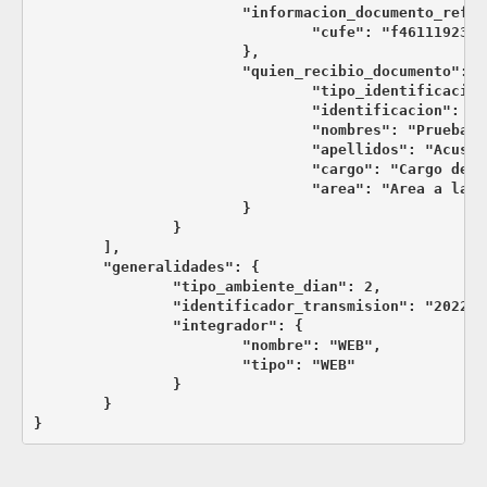
			"informacion_documento_referencia": {

				"cufe": "f46111923e8a010b647ed4192de51987ada7c2d18d136ab0184d66838c4ae9f5e9ca302f8e0d41fc0e5883357c2423a4"

			},

			"quien_recibio_documento": {

				"tipo_identificacion": 13,

				"identificacion": "1111111",

				"nombres": "Prueba",

				"apellidos": "Acuse de recibo",

				"cargo": "Cargo de la empresa",

				"area": "Area a la que pertenece el cargo"

			}

		}

	],

	"generalidades": {

		"tipo_ambiente_dian": 2,

		"identificador_transmision": "20220913_122843",

		"integrador": {

			"nombre": "WEB",

			"tipo": "WEB"

		}

	}

}