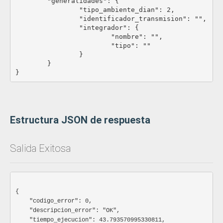
	"generalidades": {

Ocultar atributos
Mostrar atributos
		"tipo_ambiente_dian": 2,

		"identificador_transmision": "",

		"integrador": {

nombre
Parametrizado
Requerido
			"nombre": "",

			"tipo": ""

Nombre de quien realiza la integración
		}

Especificación: S o N
	}

tipo
Parametrizado
Requerido
}						
Codigo del medio usado para realizar la integración
Especificación:
MOVIL
WEB
Estructura JSON de respuesta
DLL
EXCEL
ERP-XXXXXXXXX
Salida Exitosa
webhook
String
No_requerido
URL para notificar cuando ha ocurrido un evento.
Esta se utiliza cuando los codigos de error del
retorno del API son 28,20.
{

Especificación: URL con portocolo de seguridad -
    "codigo_error": 0,

HTTPS
    "descripcion_error": "OK",

    "tiempo_ejecucion": 43.793570995330811,
