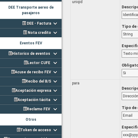
uniqid
Descrip
DEE Transporte aereo de
pasajeros
Identifi
DEE - Factura
Tipo de
Nota credito
String
Eventos FEV
Especif
Historico de eventos
Texto mi
Lector CUFE
Obligat
Acuse de recibo FEV
Si
Recibo del B/S
para
Descrip
Aceptación expresa
Dirección
Aceptación tácita
Tipo de
Reclamo FEV
Email
Otros
Especif
Token de acceso
xxx@yyy