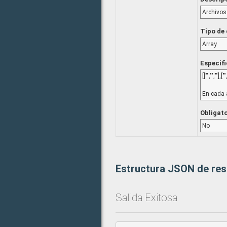
Archivos
Tipo de
Array
Especif
[["","",""],[""
En cada 
Obligat
No
Estructura JSON de re
Salida Exitosa