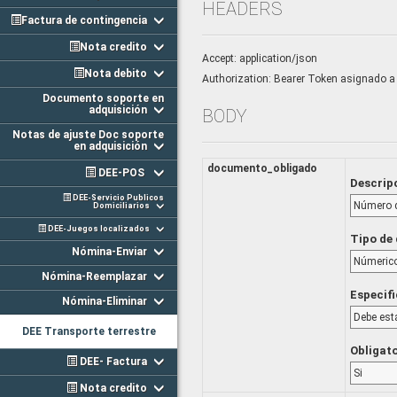
HEADERS
Factura de contingencia
Nota credito
Accept: application/json
Nota debito
Authorization: Bearer Token asignado a 
Documento soporte en
adquisición
BODY
Notas de ajuste Doc soporte
en adquisición
documento_obligado
DEE-POS
Descrip
DEE-Servicio Publicos
Número de
Domiciliarios
DEE-Juegos localizados
Tipo de
Nómina-Enviar
Númerico
Nómina-Reemplazar
Especif
Nómina-Eliminar
Debe est
DEE Transporte terrestre
Obligat
DEE- Factura
Si
Nota credito