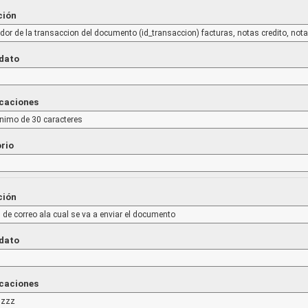
ción
cador de la transaccion del documento (id_transaccion) facturas, notas credito, not
 dato
icaciones
nimo de 30 caracteres
orio
ción
 de correo ala cual se va a enviar el documento
 dato
icaciones
.zzz