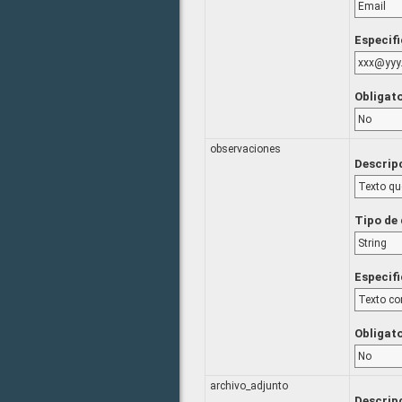
Email
Especif
xxx@yyy
Obligat
No
observaciones
Descrip
Texto que
Tipo de
String
Especif
Texto co
Obligat
No
archivo_adjunto
Descrip