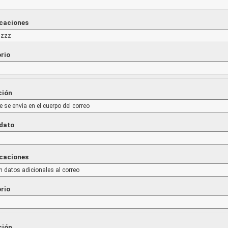
icaciones
.zzz
orio
ción
 se envia en el cuerpo del correo
 dato
icaciones
n datos adicionales al correo
orio
ción