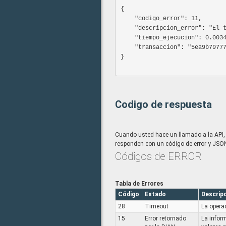
{

    "codigo_error": 11,

    "descripcion_error": "El token no esta asociado al documento del obligado",

    "tiempo_ejecucion": 0.0034811496734619141,

    "transaccion": "5ea9b79777e59"

}							

Codigo de respuesta
Cuando usted hace un llamado a la API, p
responden con un código de error y JSO
Códigos de ERROR
Tabla de Errores
Código
Estado
Descrip
28
Timeout
La opera
15
Error retornado
La infor