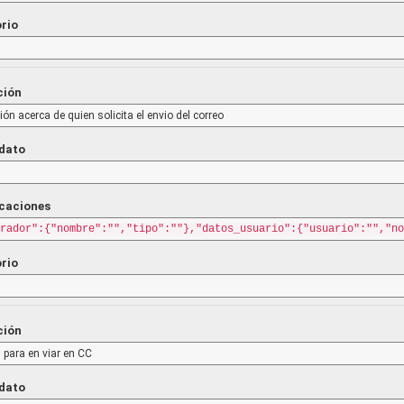
orio
ción
ón acerca de quien solicita el envio del correo
 dato
icaciones
rador":{"nombre":"","tipo":""},"datos_usuario":{"usuario":"","no
orio
ción
 para en viar en CC
 dato