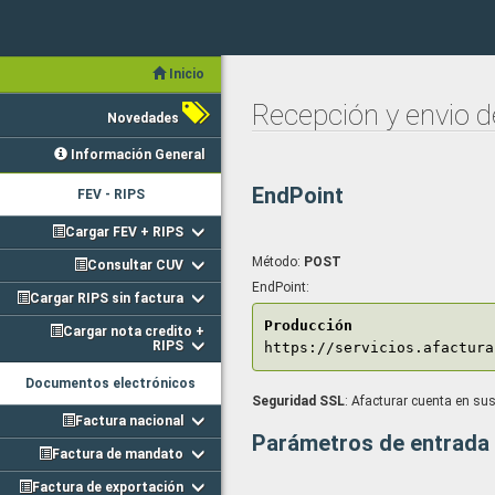
Inicio
Recepción y envio d
Novedades
Información General
EndPoint
FEV - RIPS
Cargar FEV + RIPS
Método:
POST
Consultar CUV
EndPoint:
Cargar RIPS sin factura
Producción
Cargar nota credito +
RIPS
https://servicios.afactura
Documentos electrónicos
Seguridad SSL
: Afacturar cuenta en sus
Factura nacional
Parámetros de entrada
Factura de mandato
Factura de exportación