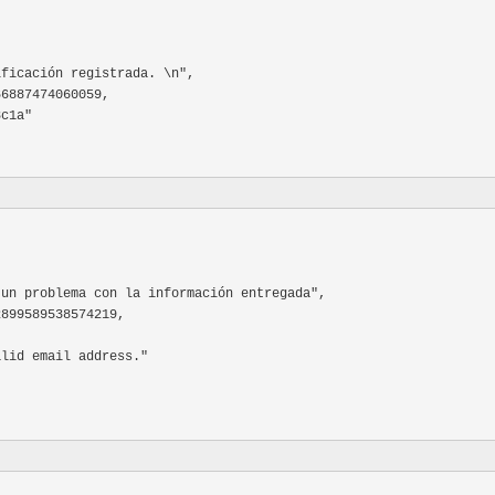
}							  