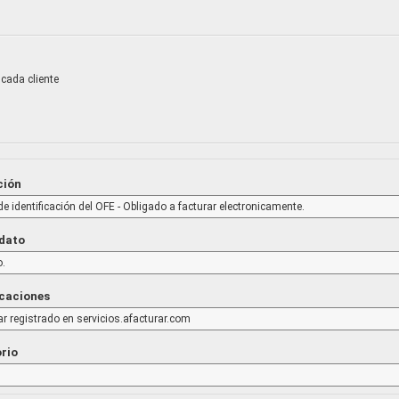
cada cliente
ción
 identificación del OFE - Obligado a facturar electronicamente.
 dato
.
icaciones
ar registrado en servicios.afacturar.com
orio