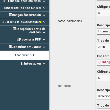
Transacciones emitidas
Obligat
Consultar legítimo tenedor
Si
Rangos facturación
datos_adicionales
Consulta datos adquiriente
Descrip
Recepción y envio de
Informaci
correos
Regenerar PDF
Tipo de
Consultar XML UUID
Json
Afacturar.DLL
Especif
{"integ
Integración
Obligat
Si
con_copia
Descrip
Dirección
Tipo de