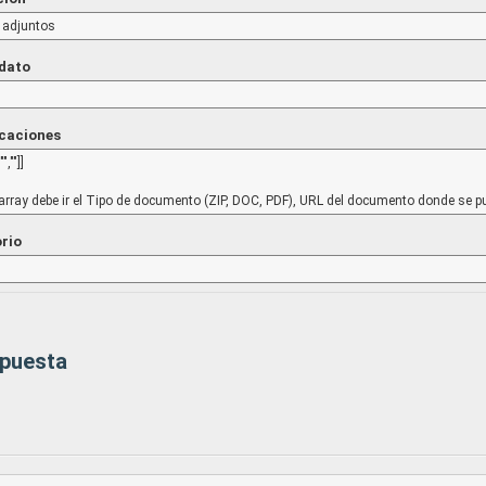
 adjuntos
 dato
icaciones
,"",""]]
array debe ir el Tipo de documento (ZIP, DOC, PDF), URL del documento donde se p
orio
spuesta