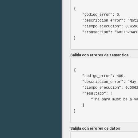
{

    "codigo_error": 0,

    "descripcion_error": "Notificación registrada. \n",

    "tiempo_ejecucion": 0.45966887474060059,

    "transaccion": "6827b284c8c1a"

Salida con errores de semantica
{

    "codigo_error": 400,

    "descripcion_error": "Hay un problema con la información entregada",

    "tiempo_ejecucion": 0.0062899589538574219,

    "resultado": [

        "The para must be a valid email address."

    ]

}

Salida con errores de datos