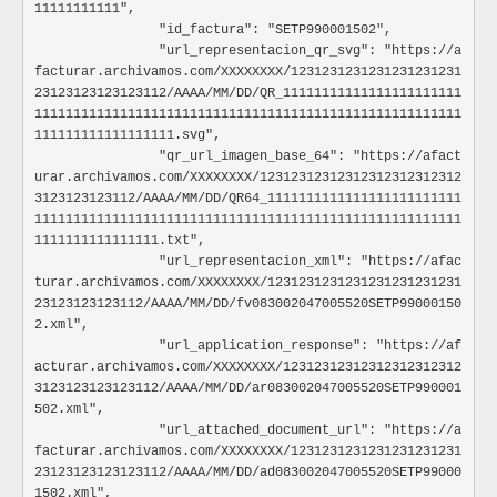
11111111111",

						"valor_impuesto": ""

		"id_factura": "SETP990001502",

					},

tipo_contribuyente
Parametriz
		"url_representacion_qr_svg": "https://a
					"retenciones_detalle": [

Tipo de identificación Tributaria o similar de la empresa o
facturar.archivamos.com/XXXXXXXX/1231231231231231231231
						{

Especificación:
23123123123123112/AAAA/MM/DD/QR_11111111111111111111111
							"codigo": ""
1= Persona juridica
							"porcentaje": ""
1111111111111111111111111111111111111111111111111111111
2= Persona natural
							"valor_base": ""
111111111111111111.svg",

							"valor_retenido": "
		"qr_url_imagen_base_64": "https://afact
tipo_regimen
Parametriz
						}

urar.archivamos.com/XXXXXXXX/12312312312312312312312312
Régimen al que pertenece la empresa o persona
					],

3123123123112/AAAA/MM/DD/QR64_1111111111111111111111111
Especificación:
1111111111111111111111111111111111111111111111111111111
0= Simplificado
					"valor_total_detalle_con_cargo_descuento": "",

1111111111111111.txt",

2= Común
					"valor_total_detalle": ""

		"url_representacion_xml": "https://afac
				}

turar.archivamos.com/XXXXXXXX/1231231231231231231231231
tipo_identificacion
Parametriz
			],

23123123123112/AAAA/MM/DD/fv083002047005520SETP99000150
			"impuestos": [

Tipo de documento de identificación de la empresa o pers
2.xml",

				{

Especificación:
		"url_application_response": "https://af
					"codigo_impuesto": "",

21= Tarjeta de extranjería
acturar.archivamos.com/XXXXXXXX/12312312312312312312312
					"porcentaje_impuesto": "",

22= Cedula de extranjería
3123123123123112/AAAA/MM/DD/ar083002047005520SETP990001
					"valor_base_calculo_impuesto": "",

31= NIT
502.xml",

					"valor_total_impuesto": ""

41= Pasaporte
		"url_attached_document_url": "https://a
				}

42= Documento de identificación extranjero
facturar.archivamos.com/XXXXXXXX/1231231231231231231231
			],

47= PEP
23123123123123112/AAAA/MM/DD/ad083002047005520SETP99000
			"retenciones": [

50= NIT de otro país
				{

1502.xml",
