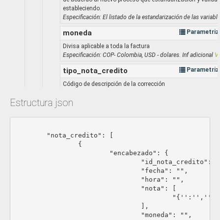
estableciendo.
Especificación: El listado de la estandarización de las variab
moneda
Parametriz
Divisa aplicable a toda la factura
Especificación: COP- Colombia, USD - dolares. Inf adicional
V
tipo_nota_credito
Parametriz
Código de descripción de la corrección
Especificación:
Estructura json
1= Devolución parcial de los bienes y/o no aceptación parcia
2= Anulación del documento soporte en adquisiciones efe
obligados a expedir factura de venta o documento equivale
							{
3= Rebaja o descuento parcial o total
	"nota_credito": [

4= Ajuste de precio
		{

5= Otros
			"encabezado": {

numero_orden
St
				"id_nota_credito": "",

				"fecha": "",

Número de orden
				"hora": "",

Especificación: Mínimo 3 caracteres
				"nota": [

					"{'':'','':'','':'','':'','':'','':''}"

metodo_de_pago
Parametriz
				],

Método de pago
				"moneda": "",
