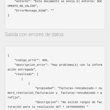
		"rg_px_cufe": {

    "entorno": "Este documento se envia al entorno: DOC
es persona natutal
			"x": "",

UMENTO_NO_VALIDO",

			"y": "",

    "ErrorMessage_DIAN": ""

			"size": "",

}

pais
Parametriz
			"mostrar_en": ""

		},

Código dentificador del país. Código alfa-2 asignado al pai
		"integrador": {

Especificación: Estandar ISO 3166-1. Inf adicional
Ver
			"nombre": "",

Salida con errores de datos
nombre_pais
St
			"tipo": "",

			"webhook": ""

Nombre del país.
		}

Especificación: Estandar ISO 3166-1. Inf adicional
Ver
	}

}						
departamento
Parametriz
{

    "codigo_error": 400,

Codigo del departamento, son las subdivisiones administr
    "descripcion_error": "Hay problema(s) con la inform
publicada en 1998 y actualizada por última vez en el sex
ación entregada",

edición en 2004.
Si no corresponde a Colombia debe ir el nombre de la ciud
    "resultado": [

Especificación: ISO 3166-2:CO. Inf adicional
Ver
        [

            {

nombre_departamento
St
                "propiedad": "facturas->encabezado-> nu
mero_resolucion_facturacion y  facturas->encabezado-> p
Nombre del departamento
Especificación: ISO 3166-2:CO. Inf adicional
Ver
refijo",

                "descripcion": "No exiten rangos de fac
ciudad
Parametriz
turación para la resolución SET + 18760000001 "
