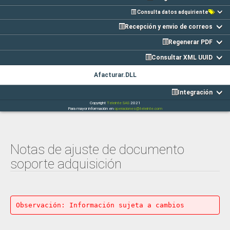
Consulta datos adquiriente
Recepción y envio de correos
Regenerar PDF
Consultar XML UUID
Afacturar.DLL
Integración
Copyright
Teleinte SAS
2021
Para mayor información en
operaciones@teleinte.com
Notas de ajuste de documento
soporte adquisición
Observación: Información sujeta a cambios