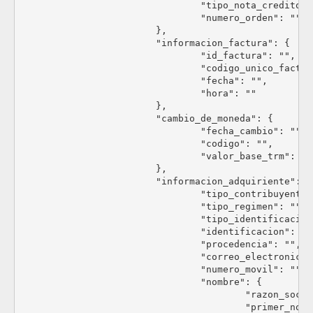
Especificación:
				"tipo_nota_credito": "",

1 = Contado
				"numero_orden": ""

2 = Crédito
			},

			"informacion_factura": {

tipo_de_pago
Parametriz
				"id_factura": "",

				"codigo_unico_factura": "",

Código correspondiente al medio de pago
				"fecha": "",

Especificación:
				"hora": ""

10 = Efectivo
			},

42 = Consignación bancaria
			"cambio_de_moneda": {

20 = Cheque
				"fecha_cambio": "",

Inf adicional
Ver
				"codigo": "",

identificador_de_pago
St
				"valor_base_trm": ""

			},

Identificador de pago o número de referencia de pago
			"informacion_adquiriente": {

Especificación:
				"tipo_contribuyente": "",

fecha_vencimiento
D
				"tipo_regimen": "",

				"tipo_identificacion": "",

Fecha de vencimiento. Obligatorio si el método de pago es 
				"identificacion": "",

Especificación: AAAA-MM-DD
				"procedencia": "",

				"correo_electronico": "",

				"numero_movil": "",

informacion_factura
Ob
				"nombre": {

Información de la factura
					"razon_social": "",

Especificación:
					"primer_nombre": "",
