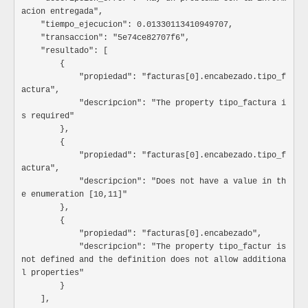
Especificación: Depende del tipo de contribuyente.
				"valor_base_mas_impuestos": "",

acion entregada",

Persona juridica {razon_social}.
				"valor_anticipo": "",

    "tiempo_ejecucion": 0.01330113410949707,

Persona natural {primer_nombre, segundo_nombre, apellid
				"valor_descuento_total": "",

    "transaccion": "5e74ce82707f6",

Ocultar atributos
Mostrar atributos
				"valor_total_recargos": "",

    "resultado": [

				"valor_total_impuesto_1": "",

        {

				"valor_total_reteiva": "",

            "propiedad": "facturas[0].encabezado.tipo_f
razon_social
Str
				"valor_total_reterenta": "",

actura",

				"total_nota_credito": "",

Nombre comercial
            "descripcion": "The property tipo_factura i
				"valor_total_a_pagar": ""

Especificación: Opcional dependiendo el tipo de contri
s required"

			}

obligatorio
        },

		}

        {

primer_nombre
Str
	],

            "propiedad": "facturas[0].encabezado.tipo_f
	"generalidades": {

Primer nombre
actura",

		"tipo_ambiente_dian": "",

Especificación: Mínimo 3 caracteres. Es requerido si el
            "descripcion": "Does not have a value in th
		"version": "",

es persona natutal
e enumeration [10,11]"

		"identificador_transmision": "",

        },

segundo_nombre
Str
		"rg_tipo": "",

        {

		"rg_base_64": "",

Segundo nombre
            "propiedad": "facturas[0].encabezado",

		"rg_px_qr": {

Especificación: Mínimo 3 caracteres. Es requerido si el
			"x": "",

            "descripcion": "The property tipo_factur is 
es persona natutal
			"y": "",

not defined and the definition does not allow additiona
			"size": "",

l properties"

apellido
Str
			"mostrar_en": ""

        }

Apellidos
		},

    ],

Especificación: Mínimo 3 caracteres. Es requerido si el