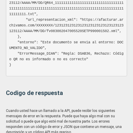
Especificación: Vacio
23112/AAAA/MM/DD/QR64_111111111111111111111111111111111
1111111111111111111111111111111111111111111111111111111
11111111.txt",

        "url_representacion_xml": "https://afacturar.ar
detalle_factura
Ob
chivamos.com/XXXXXXXX/123123123123123123123123123123123
Información de la nota credito
123112/AAAA/MM/DD/fv083002047005520SETP990001502.xml",

Especificación:
    },

    "entorno": "Este documento se envia al entorno: DOC
Ocultar atributos
Mostrar atributos
UMENTO_NO_VALIDO",

    "ErrorMessage_DIAN": "Regla: DSAB36, Rechazo: Códig
numero_linea
Numer
o QR no es informado o no es correcto"

Número de Línea
}

Especificación: 1...n
cantidad
Numer
(Cant) Cantidad de productos o servicios solicitad
Codigo de respuesta
servidas/prestadas.
Especificación: ...n
unidad_de_cantidad
Parametri
Cuando usted hace un llamado a la API, puede recibir los siguientes
Unidad de la cantidad del artículo solicitiado
mensajes de error en la respuesta. Puede que haya algo mal con su
Especificación:
solicitud o puede que algo esté mal de nuestra parte. Los errores
94 => Unidad
responden con un código de error y JSON que contiene un mensaje, una
LBR => Libra
descripción y un código API más preciso.