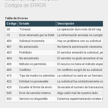
LTR => Litro
Códigos de ERROR
MIN => Minuto
Inf adicional
Ver
Tabla de Errores
valor_unitario
String-pa
Código
Estado
Descripción
(VU) Es el precio por unidad de cada bien o servicio antes 
28
Timeout
La operación duro más de 60 seg
descuento. El valor base es el precio de un activo fijo a ef
base es el precio base de un activo sobre el cual se cal
15
Error retornado por la DIAN
La información enviada no cumple con 
amortización
400
Solicitud incorrecta
Hay un problema con su solicitud
Especificación: Separador con punto, dos decimales
401
No autorizado
No tiene la autorización necesaria para 
descripcion
St
403
Prohibido
El servidor entendió la solicitud, pero 
Descripcion del artículo o servicio a que se refiere esta líne
404
No encontrado
El servidor no pudo encontrar el recurs
Especificación: Mínimo de 2 caracteres
405
Método no permitido
El recurso no tiene el método especifi
nota_detalle
St
409
Conflicto
Un conflicto surgió de su solicitud. (p
415
Tipo de medio no admitido
La solicitud no está en un formato com
Información adicional: Texto libre, relativo al documento
por contratos de servicio tipo AIU, se debe enviar inclu
422
Entidad no procesable
La solicitud fue sintácticamente correc
facturado
429
Exceder el límite de envío
Se excede el numero de transacciones 
Especificación: Mínimo de 2 caracteres
500
Error de servidor interno
Algo salió mal de nuestro lado.
marca
St
503
Servicio no disponible
Estamos experimentando niveles de trá
Marca: Marca del artículo