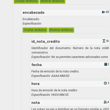
Ocultar atributos
Mostrar atributos
encabezado
Ob
Encabezado
Especificación:
Ocultar atributos
Mostrar atributos
id_nota_credito
St
Identificador del documento: Número de la nota crédito
consecutivo.
Especificación: No se permiten caracteres adicionales como 
fecha
D
Fecha de emisión de la nota credito.
Especificación: AAAA-MM-DD
hora
T
Hora de emisión de la nota credito
Especificación: HH24:MM:SS
nota
A
Las notas se van a distribuir en un formato similar a JSON,