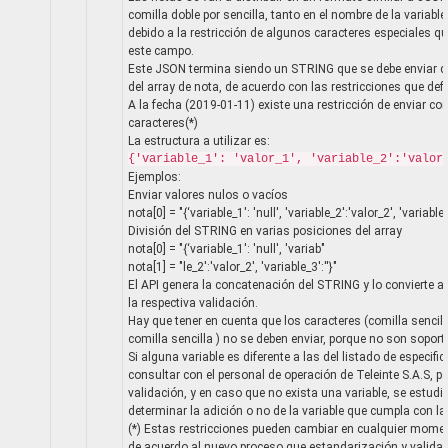
comilla doble por sencilla, tanto en el nombre de la variabl
debido a la restricción de algunos caracteres especiales 
este campo.
Este JSON termina siendo un STRING que se debe enviar di
del array de nota, de acuerdo con las restricciones que defi
A la fecha (2019-01-11) existe una restricción de enviar 
caracteres(*)
La estructura a utilizar es:
{'variable_1': 'valor_1', 'variable_2':'valor
Ejemplos:
Enviar valores nulos o vacíos
nota[0] = "{‘variable_1': 'null', 'variable_2':'valor_2', 'variable_3
División del STRING en varias posiciones del array
nota[0] = "{‘variable_1': 'null', 'variab"
nota[1] = "le_2':'valor_2', 'variable_3':''}"
El API genera la concatenación del STRING y lo convierte a
la respectiva validación.
Hay que tener en cuenta que los caracteres (comilla sencil
comilla sencilla ) no se deben enviar, porque no son soport
Si alguna variable es diferente a las del listado de especifi
consultar con el personal de operación de Teleinte S.A.S, pa
validación, y en caso que no exista una variable, se estudi
determinar la adición o no de la variable que cumpla con la
(*) Estas restricciones pueden cambiar en cualquier momen
de acuerdo al nuevo proceso que estandarización y valida