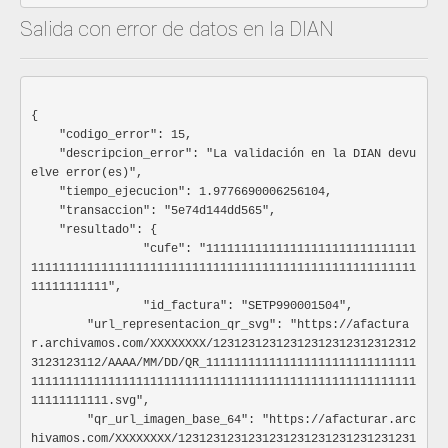
www.codigopostal.gov.co
Salida con error de datos en la DIAN
Especificación: Mínimo 5 caracteres
detalles_tributarios
Parametriz
Detalles tributarios de persona natural o juridica
Especificación:
{

01= IVA
    "codigo_error": 15,

ZZ= No aplica
    "descripcion_error": "La validación en la DIAN devu
elve error(es)",

RUT
A
    "tiempo_ejecucion": 1.9776690006256104,

Información del RUT - Registro Unico Tributario. Respon
    "transaccion": "5e74d144dd565",

Atributos, numeral 53 y Usuarios aduaneros, numeral 54.
    "resultado": {

Especificación: Parametrizado
		"cufe": "111111111111111111111111111111
Ocultar atributos
Mostrar atributos
1111111111111111111111111111111111111111111111111111111
11111111111",

		"id_factura": "SETP990001504",

resp_calidades_atributos
Ar
        "url_representacion_qr_svg": "https://afactura
Lista de codigos de las responsabilidades, c
r.archivamos.com/XXXXXXXX/12312312312312312312312312312
registrados en el RUT, numeral 53
3123123112/AAAA/MM/DD/QR_111111111111111111111111111111
Especificación: Parametrizado.Inf adicional
Ver
1111111111111111111111111111111111111111111111111111111
11111111111.svg",

usuario_aduanero
Ar
        "qr_url_imagen_base_64": "https://afacturar.arc
Lista de codigos usuarios aduaneros registrados e
hivamos.com/XXXXXXXX/1231231231231231231231231231231231