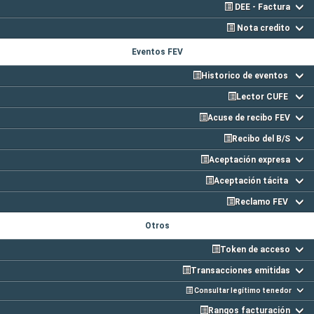
DEE - Factura
Nota credito
Eventos FEV
Historico de eventos
Lector CUFE
Acuse de recibo FEV
Recibo del B/S
Aceptación expresa
Aceptación tácita
Reclamo FEV
Otros
Token de acceso
Transacciones emitidas
Consultar legítimo tenedor
Rangos facturación