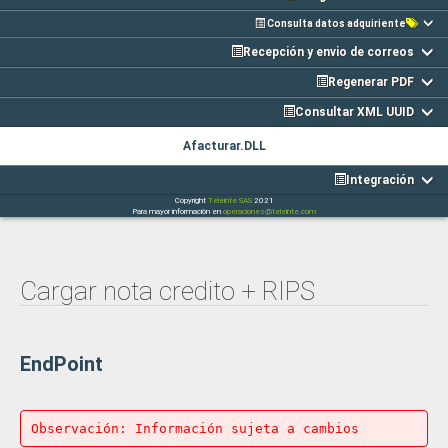
Consulta datos adquiriente
Recepción y envio de correos
Regenerar PDF
Consultar XML UUID
Afacturar.DLL
Integración
Copyright
Teleinte SAS
2021
Para mayor información en
operaciones@teleinte.com
Cargar nota credito + RIPS
EndPoint
Observación: Información sujeta a cambios