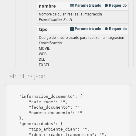
nombre
Parametrizado
Requerido
Nombre de quien realiza la integración
Especificación: S o N
tipo
Parametrizado
Requerido
Codigo del medio usado para realizar la integración
Especificación:
MOVIL
WEB
DLL
EXCEL
ERP-XXXXXXXXX
Estructura json
							{
    "informacion_documento": {

        "cufe_cude": "",

        "fecha_documento": "",

        "numero_documento": ""

    },

    "generalidades": {

        "tipo_ambiente_dian": "",

        "identificador_transmision": "",
