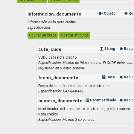
Ocultar atributos
Mostrar atributos
informacion_documento
Objeto
Re
Información de la nota credito
Especificación:
Ocultar atributos
Mostrar atributos
cufe_cude
String
Reque
CUDE de la nota credito
Especificación: Minimo de 90 caracteres. El CUDE debe estar
registrado en nuestro sistema
fecha_documento
Date
Reque
Fecha de emisión del documento electronico
Especificación: AAAA-MM-DD
numero_documento
Parametrizado
Reque
Identificador del documento electronico, prefijo+numero 
Nota credito
Especificación: Mínimo 2 caracteres,