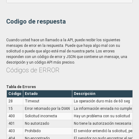
                        "codDiagnosticoPrincipal": 
Parametrizado
"",

Identificador para determinar si el diagnóstico es confirmado o pr
"codDiagnosticoPrincipalCIE1
Especificación:
1"
: null,

Codigo de respuesta
Codigo
Descripción
"nomCodDiagnosticoPrincipalCI
01
Impresión diagnóstica
E11"
: null,

02
Confirmado nuevo
                        "codDiagnosticoRelacionado": 
Cuando usted hace un llamado a la API, puede recibir los siguientes
null,

03
Confirmado repetido
mensajes de error en la respuesta. Puede que haya algo mal con su
                        "codDiagnosticoRelacionadoCIE
solicitud o puede que algo esté mal de nuestra parte. Los errores
11": null,

tipoDocumentoIdentificacion
String -
responden con un código de error y JSON que contiene un mensaje, una
                        "nomCodDiagnosticoRelacionado
Parametrizado
descripción y un código API más preciso.
CIE11": null,

Códigos de ERROR
Corresponde al tipo de documento de identificación de la persona
                        "tipoMedicamento": "",

consulta
                        "codTecnologiaSalud": "",

Especificación:
                        "nomTecnologiaSalud": null,

Codigo
Descripción
Tabla de Errores
                        "concentracionMedicamento": 
Código
Estado
Descripción
AS
Adulto sin identificacion
0,

28
Timeout
La operación duro más de 60 seg
                        "unidadMedida": 0,

CC
Cedula de Ciudadania
                        "formaFarmaceutica": "",

15
Error retornado por la DIAN
La información enviada no cumple con 
CD
Carnet Diplomatico
                        "unidadMinDispensa": 0,

400
Solicitud incorrecta
Hay un problema con su solicitud
CE
Cedula de Extranjeria
                        "cantidadMedicamento": 0,

401
No autorizado
No tiene la autorización necesaria para 
CN
Certificado de nacido vivo
                        "diasTratamiento": 0,

403
                        "tipoDocumentoIdentificacio
Prohibido
El servidor entendió la solicitud, pero 
DE
Documento extranjero
n": "",

404
No encontrado
El servidor no pudo encontrar el recurs
MS
Menor sin identificacion