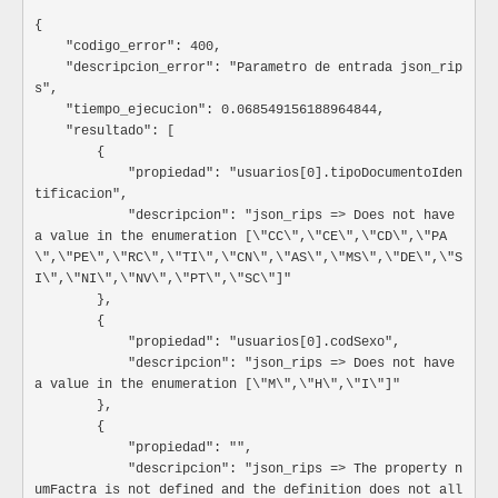
                        "causaMotivoAtencion": "",

                        "codDiagnosticoPrincipal": 
Identificador para determinar la forma de prestar un servic
{

condiciones particulares en relación con el grupo de servicios
"",

    "codigo_error": 400,

Especificación:
"codDiagnosticoPrincipalCIE1
    "descripcion_error": "Parametro de entrada json_rip
1"
: "",

Codigo
Descripción
s",

"nomCodDiagnosticoPrincipalCI
    "tiempo_ejecucion": 0.068549156188964844,

1
Intramural
E11"
: "",

    "resultado": [

2
Extramural unidad móvil
                        "codDiagnosticoPrincipalE": 
        {

3
Extramural domiciliaria
"",

            "propiedad": "usuarios[0].tipoDocumentoIden
                        "codDiagnosticoPrincipalECIE1
4
Extramural jornada de salud
tificacion",

1": "",

            "descripcion": "json_rips => Does not have 
6
Telemedicina interactiva
                        "nomCodDiagnosticoPrincipalEC
a value in the enumeration [\"CC\",\"CE\",\"CD\",\"PA
7
Telemedicina no interactiva
IE11": "",

\",\"PE\",\"RC\",\"TI\",\"CN\",\"AS\",\"MS\",\"DE\",\"S
8
Telemedicina telexperticia
                        "codDiagnosticoRelacionadoE
I\",\"NI\",\"NV\",\"PT\",\"SC\"]"

1": null,

        },

9
Telemedicina telemonitoreo
"codDiagnosticoRelacionado1CI
        {

E11"
: "",

            "propiedad": "usuarios[0].codSexo",

grupoServicios
String -
"nomCodDiagnosticoRelacionado
Parametrizado
            "descripcion": "json_rips => Does not have 
1CIE11"
: "",

a value in the enumeration [\"M\",\"H\",\"I\"]"

Representa el conjunto de Servicios que se encuentran relaciona
                        "codDiagnosticoRelacionadoE
        },

que comparten similitudes en la forma de prestación, en los
2": null,

        {

criterios que deben cumplir.
"codDiagnosticoRelacionado2CI
            "propiedad": "",

Especificación:
E11"
: "",

            "descripcion": "json_rips => The property n
Codigo
Descripción
"nomCodDiagnosticoRelacionado
umFactra is not defined and the definition does not all