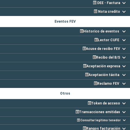
DEE - Factura
Nota credito
Eventos FEV
Historico de eventos
Lector CUFE
Acuse de recibo FEV
Recibo del B/S
Aceptación expresa
Aceptación tácita
Reclamo FEV
Otros
Token de acceso
Transacciones emitidas
Consultar legítimo tenedor
Rangos facturación