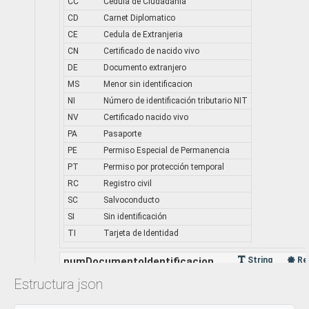
CC
Cedula de Ciudadania
CD
Carnet Diplomatico
CE
Cedula de Extranjeria
CN
Certificado de nacido vivo
DE
Documento extranjero
MS
Menor sin identificacion
NI
Número de identificación tributario NIT
NV
Certificado nacido vivo
PA
Pasaporte
PE
Permiso Especial de Permanencia
PT
Permiso por protección temporal
RC
Registro civil
SC
Salvoconducto
SI
Sin identificación
TI
Tarjeta de Identidad
numDocumentoIdentificacion
String
Re
Corresponde al número del documento de identificación del usuar
Estructura json
Especificación: Minimo 4 caracteres, maximo 20 caracteres