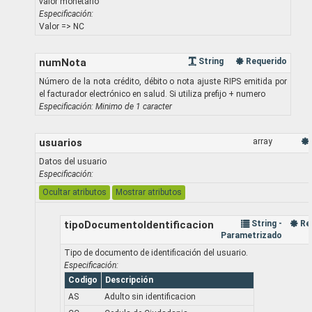
valor monetario
Especificación:
Valor => NC
numNota
String
Requerido
Número de la nota crédito, débito o nota ajuste RIPS emitida por
el facturador electrónico en salud. Si utiliza prefijo + numero
Especificación: Minimo de 1 caracter
usuarios
array
Datos del usuario
Especificación:
Ocultar atributos
Mostrar atributos
tipoDocumentoIdentificacion
String -
Re
Parametrizado
Tipo de documento de identificación del usuario.
Especificación:
Codigo
Descripción
AS
Adulto sin identificacion