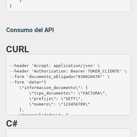
    }

}
Consumo del API
CURL
								curl --location 'https://servicios-PRUEBAS.afacturar.com/api/otros/re
--header 'Accept: application/json' \

--header 'Authorization: Bearer TOKEN_CLIENTE' \

--form 'documento_obligado="830020470"' \

--form 'data="{

    \"informacion_documento\": {

        \"tipo_documento\": \"FACTURA\",

        \"prefijo\": \"SETT\",

        \"numero\": \"123456789\"

    },

    \"generalidades\": {

C#
        \"rg_tipo\": \"PDF\",

        \"rg_base_64\": \"JVBERi0xLjcNCiW1tbW1DQoxID
        \"rg_px_qr\": {

								var client = new HttpCl