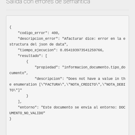
Salida con errores de semantica
Especificación:
MOVIL
WEB
DLL
EXCEL
{

ERP-XXXXXXXXX
    "codigo_error": 400,

    "descripcion_error": "Afacturar dice: error en la e
webhook
String
No_requerido
structura del json de data",

URL para notificar cuando ha ocurrido un evento. Esta
    "tiempo_ejecucion": 0.054193973541259766,

se utiliza cuando los codigos de error del retorno del
    "resultado": [

API son 28,20.
        {

Especificación: URL con portocolo de seguridad - HTTPS
            "propiedad": "informacion_documento.tipo_do
cumento",

            "descripcion": "Does not have a value in th
e enumeration [\"FACTURA\",\"NOTA_CREDITO\",\"NOTA_DEBI
TO\"]"

        }

    ],

    "entorno": "Este documento se envia al entorno: DOC
UMENTO_NO_VALIDO"

}
