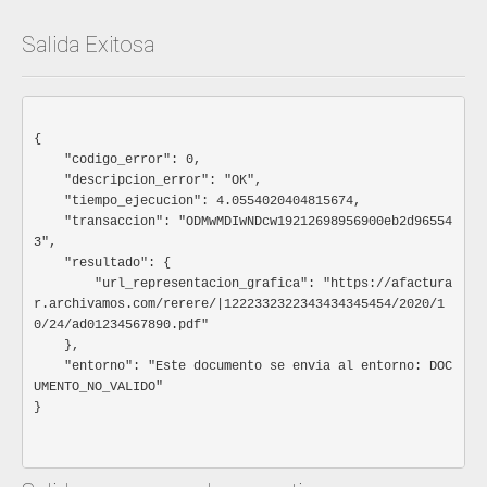
Identificador de si el CUFE/CUDE en el PDF se pinta en
Salida Exitosa
la primera pagina o en todas
Especificación: PRIMERA_PAGINA,TODAS
color
String
No_requerido
Color en hexadecimal
{

Especificación: 6 caracteres, sin el caracter #. El valor por
    "codigo_error": 0,

defecto es negro (000000). Ejemplo FFFF00, FF0000,
    "descripcion_error": "OK",

0000FF
    "tiempo_ejecucion": 4.0554020404815674,

    "transaccion": "ODMwMDIwNDcw19212698956900eb2d96554
integrador
Objeto
Requerido
3",

    "resultado": {

Información de quien envia la información
        "url_representacion_grafica": "https://afactura
Especificación:
r.archivamos.com/rerere/|1222332322343434345454/2020/1
Ocultar atributos
Mostrar atributos
0/24/ad01234567890.pdf"

    },

nombre
Parametrizado
Requerido
    "entorno": "Este documento se envia al entorno: DOC
UMENTO_NO_VALIDO"

Nombre de quien realiza la integración
}							
Especificación: S o N
tipo
Parametrizado
Requerido
Codigo del medio usado para realizar la integración