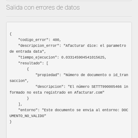
Salida con errores de datos
{

    "codigo_error": 400,

    "descripcion_error": "Afacturar dice: el parametro 
de entrada data",

    "tiempo_ejecucion": 0.033145904541015625,

    "resultado": [

        {

            "propiedad": "Número de documento o id_tran
saccion",

            "descripcion": "El número SETTT990005466 in
formado no esta registrado en Afacturar.com"

        }

    ],

    "entorno": "Este documento se envia al entorno: DOC
UMENTO_NO_VALIDO"

}									