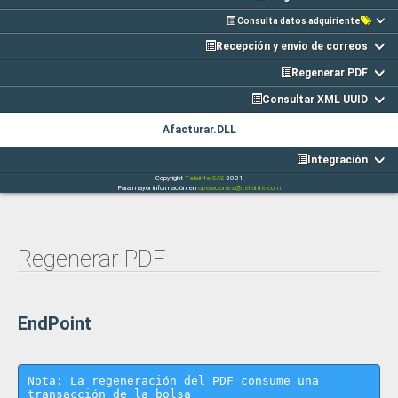
Consulta datos adquiriente
Recepción y envio de correos
Regenerar PDF
Consultar XML UUID
Afacturar.DLL
Integración
Copyright
Teleinte SAS
2021
Para mayor información en
operaciones@teleinte.com
Regenerar PDF
EndPoint
Nota: La regeneración del PDF consume una
transacción de la bolsa