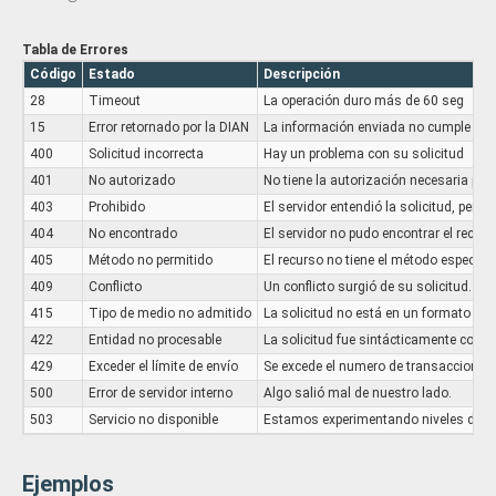
Tabla de Errores
Código
Estado
Descripción
28
Timeout
La operación duro más de 60 seg
15
Error retornado por la DIAN
La información enviada no cumple con 
400
Solicitud incorrecta
Hay un problema con su solicitud
401
No autorizado
No tiene la autorización necesaria para 
403
Prohibido
El servidor entendió la solicitud, pero 
404
No encontrado
El servidor no pudo encontrar el recurs
405
Método no permitido
El recurso no tiene el método especifi
409
Conflicto
Un conflicto surgió de su solicitud. (p
415
Tipo de medio no admitido
La solicitud no está en un formato com
422
Entidad no procesable
La solicitud fue sintácticamente correc
429
Exceder el límite de envío
Se excede el numero de transacciones 
500
Error de servidor interno
Algo salió mal de nuestro lado.
503
Servicio no disponible
Estamos experimentando niveles de trá
Ejemplos