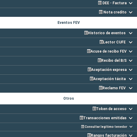
DEE - Factura
Nota credito
Eventos FEV
Historico de eventos
Lector CUFE
Acuse de recibo FEV
Recibo del B/S
Aceptación expresa
Aceptación tácita
Reclamo FEV
Otros
Token de acceso
Transacciones emitidas
Consultar legítimo tenedor
Rangos facturación