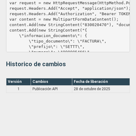
            \"x\": \"180\",

var request = new HttpRequestMessage(HttpMethod.Post
            \"y\": \"240\",

request.Headers.Add("Accept", "application/json");

            \"size\": \"30\"

request.Headers.Add("Authorization", "Bearer TOKEN_CL
        },

var content = new MultipartFormDataContent();

        \"rg_px_cufe\": {

content.Add(new StringContent("830020470"), "documen
            \"x\": \"30\",

content.Add(new StringContent("{

            \"y\": \"237\",

    \"informacion_documento\": {

            \"size\": \"10\"

        \"tipo_documento\": \"FACTURA\",

        },

        \"prefijo\": \"SETTT\",

        \"integrador\": {

        \"numero\": \"990005466\"

            \"nombre\": \"WEB\",

    },

            \"tipo\": \"PRUEBA\"

Historico de cambios
    \"generalidades\": {

        },

        \"rg_tipo\": \"PDF\",

        \"usuario\": {

        \"rg_base_64\": \"JVBERi0xLjcNCiW1tbW1DQoxID
            \"nombres\": \"Usuario general\",

        \"rg_px_qr\": {

Versión
Cambios
Fecha de liberación
            \"identificacion\": \"830020470\",

            \"x\": \"180\",

            \"correo_electronico\": \"info@teleinte.c
1
Publicación API
28 de octubre de 2025
            \"y\": \"240\",

            \"cargo\": \"\",

            \"size\": \"30\"

            \"area\": \"\"

        },

        }

        \"rg_px_cufe\": {

    }

            \"x\": \"30\",

}"'					
            \"y\": \"237\",

            \"size\": \"10\"

        },

        \"integrador\": {
