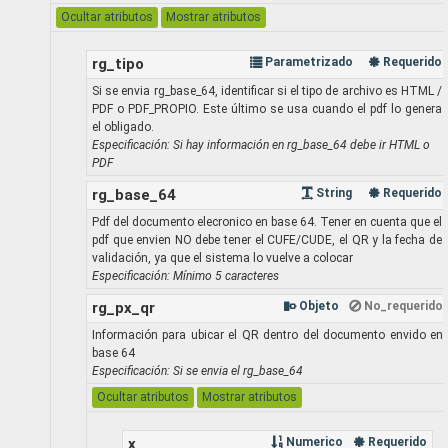
Ocultar atributos
Mostrar atributos
rg_tipo
Parametrizado
Requerido
Si se envia rg_base_64, identificar si el tipo de archivo es HTML /
PDF o PDF_PROPIO. Este último se usa cuando el pdf lo genera
el obligado.
Especificación: Si hay información en rg_base_64 debe ir HTML o
PDF
rg_base_64
String
Requerido
Pdf del documento elecronico en base 64. Tener en cuenta que el
pdf que envien NO debe tener el CUFE/CUDE, el QR y la fecha de
validación, ya que el sistema lo vuelve a colocar
Especificación: Mínimo 5 caracteres
rg_px_qr
Objeto
No_requerido
Información para ubicar el QR dentro del documento envido en
base 64
Especificación: Si se envia el rg_base_64
Ocultar atributos
Mostrar atributos
x
Numerico
Requerido