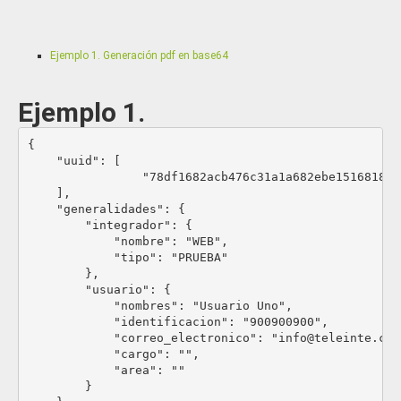
Ejemplo 1. Generación pdf en base64
Ejemplo 1.
{

    "uuid": [

		"78df1682acb476c31a1a682ebe1516818df97d01ca723d58f80a7a3efd42ef6417f3a7019c211294b9dc05ddeaa0c1"

    ],

    "generalidades": {

        "integrador": {

            "nombre": "WEB",

            "tipo": "PRUEBA"

        },

        "usuario": {

            "nombres": "Usuario Uno",

            "identificacion": "900900900",

            "correo_electronico": "info@teleinte.com"
            "cargo": "",

            "area": ""

        }
