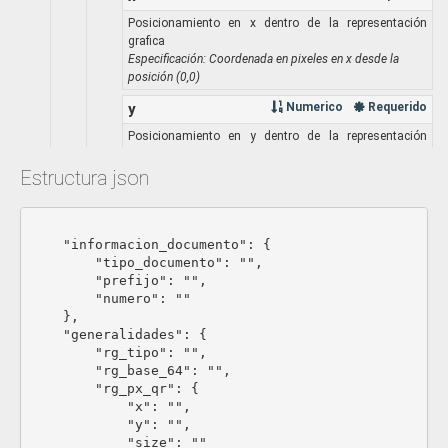
Posicionamiento en x dentro de la representación
grafica
Especificación: Coordenada en pixeles en x desde la
posición (0,0)
y
Numerico
Requerido
Posicionamiento en y dentro de la representación
grafica
Especificación: Coordenada en pixeles en y desde la
Estructura json
posición (0,0)
size
Numerico
Requerido
							{
    "informacion_documento": {

Tamaño del qr
        "tipo_documento": "",

Especificación: El tamaño Mínimo es 10 el máximo 12
        "prefijo": "",

mostrar_en
Parametrizado
Requerido
        "numero": ""

    },

Identificador de si el QR en el PDF se pinta en la primera
    "generalidades": {

pagina o en todas
        "rg_tipo": "",

Especificación: PRIMERA_PAGINA,TODAS
        "rg_base_64": "",

        "rg_px_qr": {

            "x": "",

rg_px_cufe
Objeto
No_requerido
            "y": "",

Información de configuración de CUFE en la representación
            "size": ""
